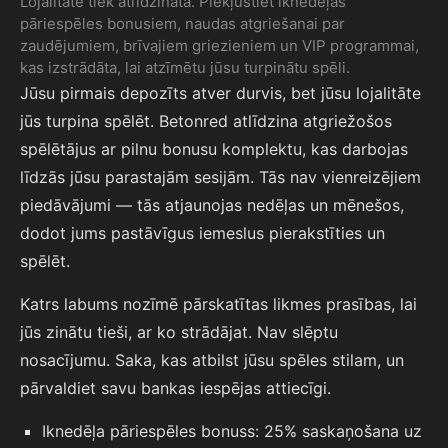
Lojalitāte tiek atlīdzināta. Piekļūstiet iknedēļas
pāriespēles bonusiem, naudas atgriešanai par
zaudējumiem, brīvajiem griezieniem un VIP programmai,
kas izstrādāta, lai atzīmētu jūsu turpinātu spēli.
Jūsu pirmais depozīts atver durvis, bet jūsu lojalitāte
jūs turpina spēlēt. Betonred atlīdzina atgriežošos
spēlētājus ar pilnu bonusu komplektu, kas darbojas
līdzās jūsu parastajām sesijām. Tās nav vienreizējiem
piedāvājumi — tās atjaunojas nedēļas un mēnešos,
dodot jums pastāvīgus iemeslus pierakstīties un
spēlēt.
Katrs labums nozīmē pārskatītas likmes prasības, lai
jūs zinātu tieši, ar ko strādājat. Nav slēptu
nosacījumu. Saka, kas atbilst jūsu spēles stilam, un
pārvaldiet savu bankas iespējas attiecīgi.
Iknedēļa pāriespēles bonuss: 25% saskaņošana uz