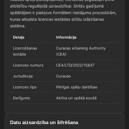
atbildību regulējošā uzraudzībai. Strīdu gadījumā
spēlētājiem ir piekļuve formāliem risinājuma procedūrām,
kuras atbalsta licences iestādes strīdu izšķiršanas
sistēma.
Detaļa
Informācija
Licencēšanas
Curacao eGaming Authority
iestāde
(CEA)
Licences numurs
CEA/LTD/2022/15847
Jurisdikcija
Curacao
Licences tips
Pilnīgas spēļu darbības
Derīgums
Aktīva un spēkā esošā
Datu aizsardzība un šifrēšana