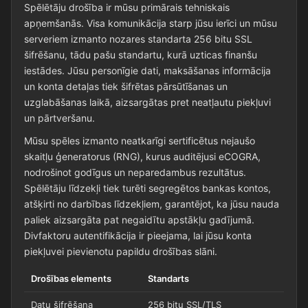
Spēlētāju drošība ir mūsu primārais tehniskais
apņemšanās. Visa komunikācija starp jūsu ierīci un mūsu
serveriem izmanto nozares standarta 256 bitu SSL
šifrēšanu, tādu pašu standartu, kurā uzticas finanšu
iestādes. Jūsu personīgie dati, maksāšanas informācija
un konta detaļas tiek šifrētas pārsūtīšanas un
uzglabāšanas laikā, aizsargātas pret neatļautu piekļuvi
un pārtveršanu.
Mūsu spēles izmanto neatkarīgi sertificētus nejaušo
skaitļu ģeneratorus (RNG), kurus auditējusi eCOGRA,
nodrošinot godīgus un neparedambus rezultātus.
Spēlētāju līdzekļi tiek turēti segregētos bankas kontos,
atšķirti no darbības līdzekļiem, garantējot, ka jūsu nauda
paliek aizsargāta pat negaidītu apstākļu gadījumā.
Divfaktoru autentifikācija ir pieejama, lai jūsu konta
piekļuvei pievienotu papildu drošības slāni.
Drošības elements
Standarts
Datu šifrēšana
256 bitu SSL/TLS