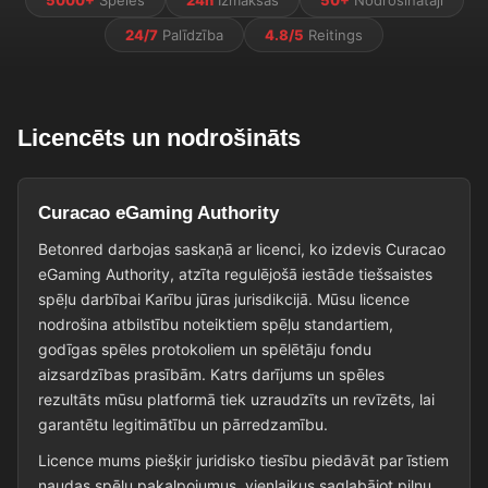
5000+
Spēles
24h
Izmaksas
50+
Nodrošinātāji
24/7
Palīdzība
4.8/5
Reitings
Licencēts un nodrošināts
Curacao eGaming Authority
Betonred darbojas saskaņā ar licenci, ko izdevis Curacao
eGaming Authority, atzīta regulējošā iestāde tiešsaistes
spēļu darbībai Karību jūras jurisdikcijā. Mūsu licence
nodrošina atbilstību noteiktiem spēļu standartiem,
godīgas spēles protokoliem un spēlētāju fondu
aizsardzības prasībām. Katrs darījums un spēles
rezultāts mūsu platformā tiek uzraudzīts un revīzēts, lai
garantētu legitimātību un pārredzamību.
Licence mums piešķir juridisko tiesību piedāvāt par īstiem
naudas spēļu pakalpojumus, vienlaikus saglabājot pilnu