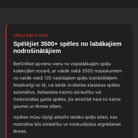
SPĒĻU BIBLIOTĒKA
Spēlējiet 3500+ spēles no labākajiem
nodrošinātājiem
BetOnRed apvieno vienu no visplašākajām spēļu
kolekcijām nozarē, ar vairāk nekā 3500 nosaukumiem
no vairāk nekā 120 vadošajiem spēļu izstrādātājiem.
Neatkarīgi no tā, vai labāk izvēlaties klasiskas spēles
automātus, tiešsaistes kazino aizrautību vai
tradicionālas galda spēles, jūs atradīsit kaut ko katrai
gaumei un likmes stilam.
Izpētes mūsu rūpīgi atlasīto labāko spēļu atlasi, kas
nodrošina īstu izklaidību un konkurējošus atgriešanas
likmes.