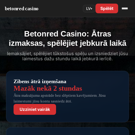
betonred casino
Spēlēt
LV
▾
Betonred Casino: Ātras
izmaksas, spēlējiet jebkurā laikā
Iemaksājiet, spēlējiet tūkstošus spēļu un izsniedziet jūsu
laimestus dažu stundu laikā jebkurā ierīcē.
Zibens ātrā izņemšana
Mazāk nekā 2 stundas
Ātra maksājuma apstrāde bez slēptiem kavējumiem. Jūsu
laimestumi jūsu kontu sasniedz ātri.
Uzziniet vairāk