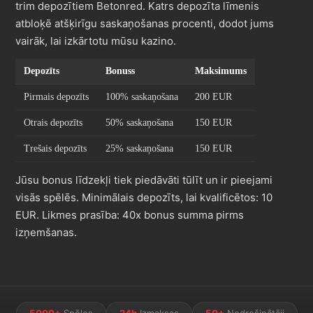
trim depozītiem Betonred. Katrs depozīta līmenis
atbloķē atšķirīgu saskaņošanas procenti, dodot jums
vairāk, lai izkārtotu mūsu kazino.
Depozīts
Bonuss
Maksimums
Pirmais depozīts
100% saskaņošana
200 EUR
Otrais depozīts
50% saskaņošana
150 EUR
Trešais depozīts
25% saskaņošana
150 EUR
Jūsu bonus līdzekļi tiek piedāvāti tūlīt un ir pieejami
visās spēlēs. Minimālais depozīts, lai kvalificētos: 10
EUR. Likmes prasība: 40x bonus summa pirms
izņemšanas.